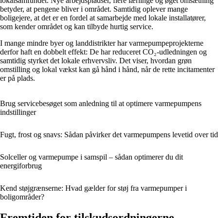
lokalsamfundet. Nye arbejdspladser, flere lærlinge og øget omsætning
betyder, at pengene bliver i området. Samtidig oplever mange
boligejere, at det er en fordel at samarbejde med lokale installatører,
som kender området og kan tilbyde hurtig service.
I mange mindre byer og landdistrikter har varmepumpeprojekterne
derfor haft en dobbelt effekt: De har reduceret CO₂-udledningen og
samtidig styrket det lokale erhvervsliv. Det viser, hvordan grøn
omstilling og lokal vækst kan gå hånd i hånd, når de rette incitamenter
er på plads.
Brug servicebesøget som anledning til at optimere varmepumpens
indstillinger
Fugt, frost og snavs: Sådan påvirker det varmepumpens levetid over tid
Solceller og varmepumpe i samspil – sådan optimerer du dit
energiforbrug
Kend støjgrænserne: Hvad gælder for støj fra varmepumper i
boligområder?
Fremtiden for tilskudsordningerne