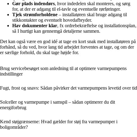
Gør plads indendørs
, hvor indedelen skal monteres, og sørg
for, at der er adgang til el-tavle og eventuelle rørføringer.
Tjek strømforholdene
– installatøren skal bruge adgang til
stikkontakter og eventuelt hovedafbryder.
Hav dokumenter klar
, fx ordrebekræftelse og installationsplan,
så I hurtigt kan gennemgå detaljerne sammen.
Det kan også være en god idé at tage en kort snak med installatøren på
forhånd, så du ved, hvor lang tid arbejdet forventes at tage, og om der
er særlige forhold, du skal tage højde for.
Brug servicebesøget som anledning til at optimere varmepumpens
indstillinger
Fugt, frost og snavs: Sådan påvirker det varmepumpens levetid over tid
Solceller og varmepumpe i samspil – sådan optimerer du dit
energiforbrug
Kend støjgrænserne: Hvad gælder for støj fra varmepumper i
boligområder?