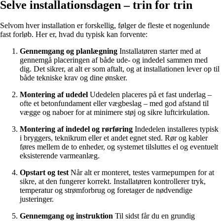
Selve installationsdagen – trin for trin
Selvom hver installation er forskellig, følger de fleste et nogenlunde
fast forløb. Her er, hvad du typisk kan forvente:
Gennemgang og planlægning
Installatøren starter med at
gennemgå placeringen af både ude- og indedel sammen med
dig. Det sikrer, at alt er som aftalt, og at installationen lever op til
både tekniske krav og dine ønsker.
Montering af udedel
Udedelen placeres på et fast underlag –
ofte et betonfundament eller vægbeslag – med god afstand til
vægge og naboer for at minimere støj og sikre luftcirkulation.
Montering af indedel og rørføring
Indedelen installeres typisk
i bryggers, teknikrum eller et andet egnet sted. Rør og kabler
føres mellem de to enheder, og systemet tilsluttes el og eventuelt
eksisterende varmeanlæg.
Opstart og test
Når alt er monteret, testes varmepumpen for at
sikre, at den fungerer korrekt. Installatøren kontrollerer tryk,
temperatur og strømforbrug og foretager de nødvendige
justeringer.
Gennemgang og instruktion
Til sidst får du en grundig