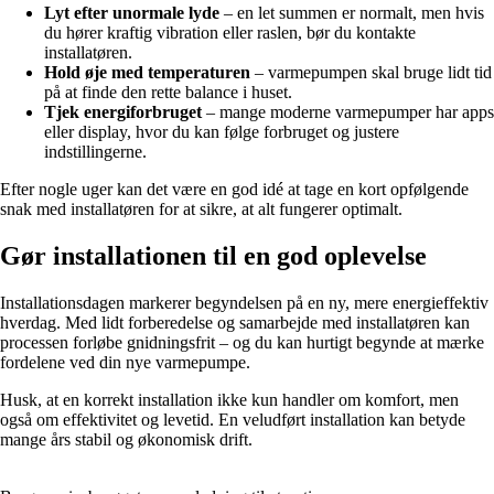
Lyt efter unormale lyde
– en let summen er normalt, men hvis
du hører kraftig vibration eller raslen, bør du kontakte
installatøren.
Hold øje med temperaturen
– varmepumpen skal bruge lidt tid
på at finde den rette balance i huset.
Tjek energiforbruget
– mange moderne varmepumper har apps
eller display, hvor du kan følge forbruget og justere
indstillingerne.
Efter nogle uger kan det være en god idé at tage en kort opfølgende
snak med installatøren for at sikre, at alt fungerer optimalt.
Gør installationen til en god oplevelse
Installationsdagen markerer begyndelsen på en ny, mere energieffektiv
hverdag. Med lidt forberedelse og samarbejde med installatøren kan
processen forløbe gnidningsfrit – og du kan hurtigt begynde at mærke
fordelene ved din nye varmepumpe.
Husk, at en korrekt installation ikke kun handler om komfort, men
også om effektivitet og levetid. En veludført installation kan betyde
mange års stabil og økonomisk drift.