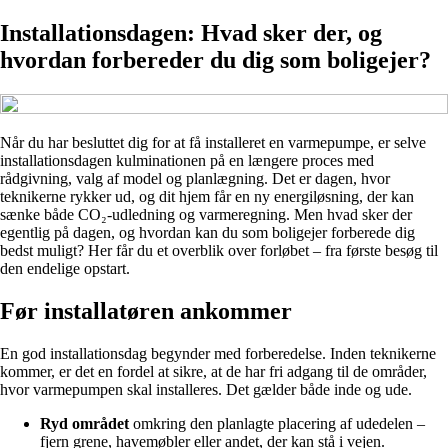
Installationsdagen: Hvad sker der, og
hvordan forbereder du dig som boligejer?
Når du har besluttet dig for at få installeret en varmepumpe, er selve
installationsdagen kulminationen på en længere proces med
rådgivning, valg af model og planlægning. Det er dagen, hvor
teknikerne rykker ud, og dit hjem får en ny energiløsning, der kan
sænke både CO₂-udledning og varmeregning. Men hvad sker der
egentlig på dagen, og hvordan kan du som boligejer forberede dig
bedst muligt? Her får du et overblik over forløbet – fra første besøg til
den endelige opstart.
Før installatøren ankommer
En god installationsdag begynder med forberedelse. Inden teknikerne
kommer, er det en fordel at sikre, at de har fri adgang til de områder,
hvor varmepumpen skal installeres. Det gælder både inde og ude.
Ryd området
omkring den planlagte placering af udedelen –
fjern grene, havemøbler eller andet, der kan stå i vejen.